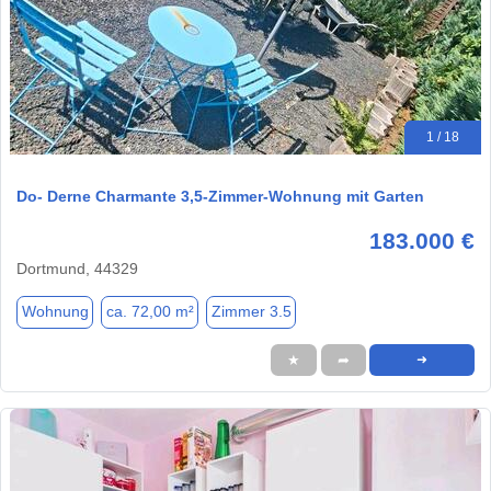
1 / 18
Do- Derne Charmante 3,5-Zimmer-Wohnung mit Garten
183.000 €
Dortmund, 44329
Wohnung
ca. 72,00 m²
Zimmer 3.5
★
➦
➜