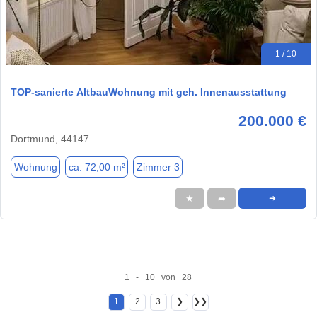
1 / 10
TOP-sanierte AltbauWohnung mit geh. Innenausstattung
200.000 €
Dortmund, 44147
Wohnung
ca. 72,00 m²
Zimmer 3
★
➦
➜
1 - 10 von 28
1
2
3
❯
❯❯