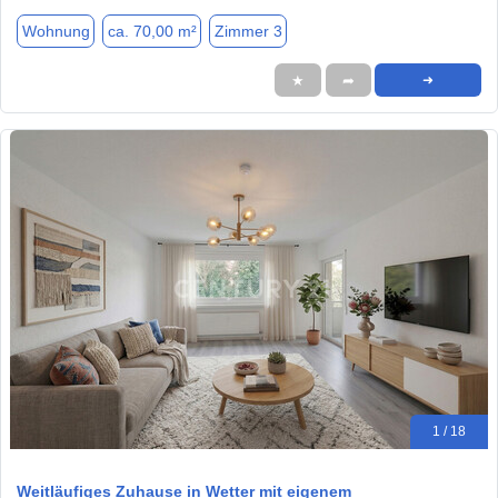
Wohnung
ca. 70,00 m²
Zimmer 3
★
➦
➜
1 / 18
Weitläufiges Zuhause in Wetter mit eigenem