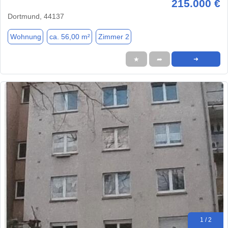
215.000 €
Dortmund, 44137
Wohnung
ca. 56,00 m²
Zimmer 2
★
➦
➜
1 / 2