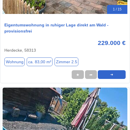
1 / 15
Eigentumswohnung in ruhiger Lage direkt am Wald -
provisionsfrei
229.000 €
Herdecke, 58313
Wohnung
ca. 83,00 m²
Zimmer 2.5
★
➦
➜