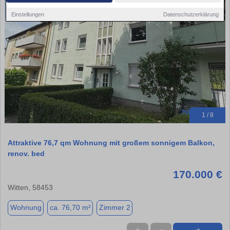
Einstellungen
Datenschutzerklärung
1 / 8
Attraktive 76,7 qm Wohnung mit großem sonnigem Balkon,
renov. bed
170.000 €
Witten, 58453
Wohnung
ca. 76,70 m²
Zimmer 2