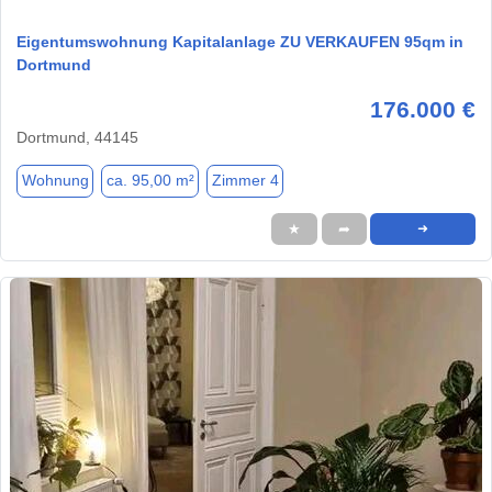
Eigentumswohnung Kapitalanlage ZU VERKAUFEN 95qm in
Dortmund
176.000 €
Dortmund, 44145
Wohnung
ca. 95,00 m²
Zimmer 4
★
➦
➜