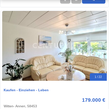
★
➦
➜
1 / 22
Kaufen - Einziehen - Leben
179.000 €
Witten- Annen, 58453