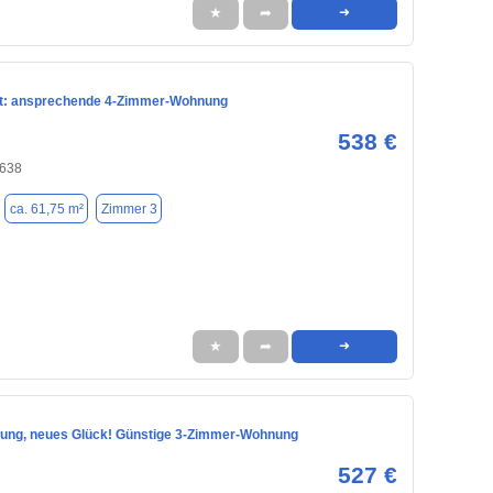
★
➦
➜
t: ansprechende 4-Zimmer-Wohnung
538 €
8638
ca. 61,75 m²
Zimmer 3
★
➦
➜
ng, neues Glück! Günstige 3-Zimmer-Wohnung
527 €