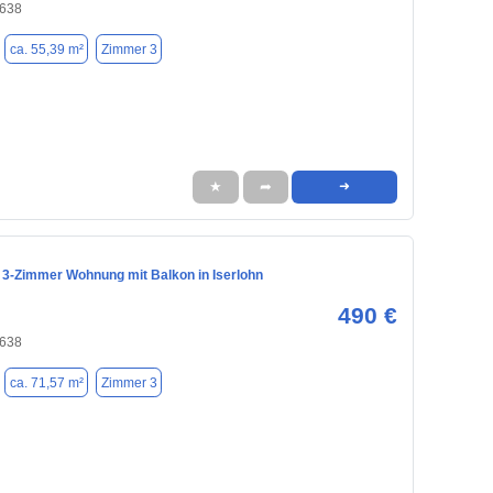
8638
ca. 55,39 m²
Zimmer 3
★
➦
➜
3-Zimmer Wohnung mit Balkon in Iserlohn
490 €
8638
ca. 71,57 m²
Zimmer 3