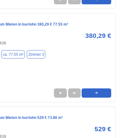
m Mieten in Iserlohn 380,29 € 77.55 m²
380,29 €
8638
ca. 77,55 m²
Zimmer 3
★
➦
➜
m Mieten in Iserlohn 529 € 73.86 m²
529 €
8638