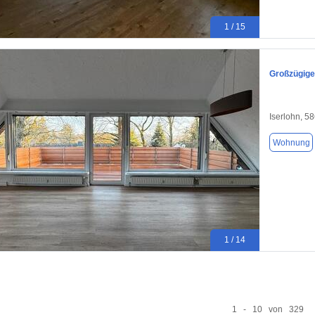
1 / 15
Großzügige
Iserlohn, 5
Wohnung
1 / 14
1 - 10 von 329