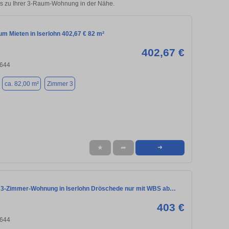
ks zu Ihrer 3-Raum-Wohnung in der Nähe.
m Mieten in Iserlohn 402,67 € 82 m²
402,67 €
8644
ca. 82,00 m²
Zimmer 3
★
➦
➜
3-Zimmer-Wohnung in Iserlohn Dröschede nur mit WBS ab…
403 €
8644