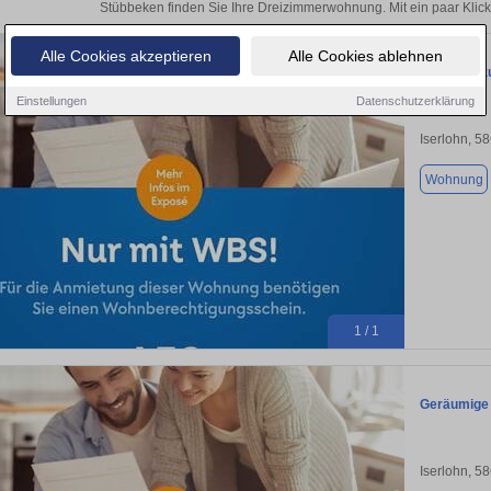
Stübbeken finden Sie Ihre Dreizimmerwohnung. Mit ein paar Klic
Alle Cookies akzeptieren
Alle Cookies ablehnen
Wohnung zu
Einstellungen
Datenschutzerklärung
Iserlohn, 5
Wohnung
1 / 1
Geräumige 
Iserlohn, 5