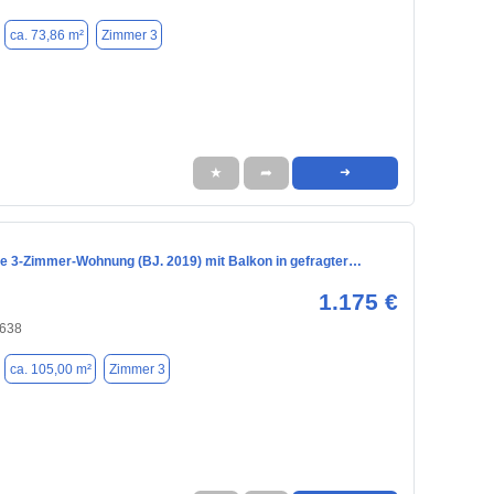
ca. 73,86 m²
Zimmer 3
★
➦
➜
e 3-Zimmer-Wohnung (BJ. 2019) mit Balkon in gefragter…
1.175 €
8638
ca. 105,00 m²
Zimmer 3