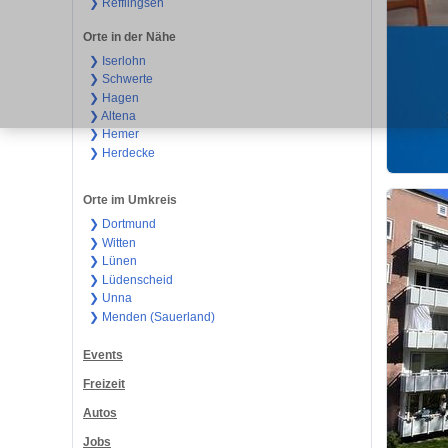
❯ Refflingsen
Orte in der Nähe
❯ Iserlohn
❯ Schwerte
❯ Hagen
❯ Altena
❯ Hemer
❯ Herdecke
Orte im Umkreis
❯ Dortmund
❯ Witten
❯ Lünen
❯ Lüdenscheid
❯ Unna
❯ Menden (Sauerland)
Events
Freizeit
Autos
Jobs