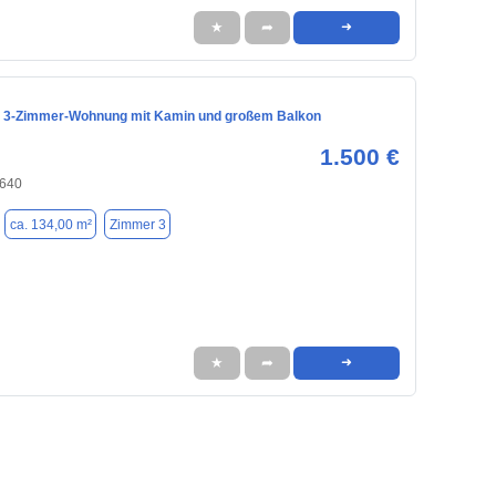
★
➦
➜
 3-Zimmer-Wohnung mit Kamin und großem Balkon
1.500 €
8640
ca. 134,00 m²
Zimmer 3
★
➦
➜