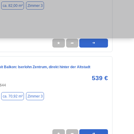
ca. 82,00 m²
Zimmer 3
★
➦
➜
t Balkon: Iserlohn Zentrum, direkt hinter der Altstadt
539 €
8644
ca. 70,92 m²
Zimmer 3
★
➦
➜