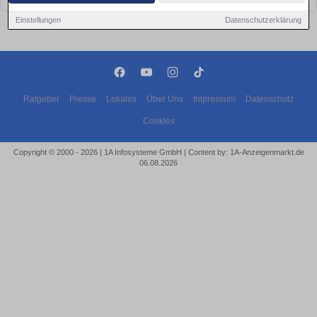
Einstellungen
Datenschutzerklärung
Ratgeber
Presse
Lokales
Über Uns
Impressum
Datenschutz
Cookies
Copyright © 2000 - 2026 | 1A Infosysteme GmbH | Content by: 1A-Anzeigenmarkt.de
06.08.2026