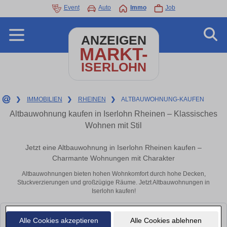
Event
Auto
Immo
Job
ANZEIGEN
MARKT-
ISERLOHN
❯
IMMOBILIEN
❯
RHEINEN
❯
ALTBAUWOHNUNG-KAUFEN
Altbauwohnung kaufen in Iserlohn Rheinen – Klassisches
Wohnen mit Stil
Jetzt eine Altbauwohnung in Iserlohn Rheinen kaufen –
Charmante Wohnungen mit Charakter
Altbauwohnungen bieten hohen Wohnkomfort durch hohe Decken,
Stuckverzierungen und großzügige Räume. Jetzt Altbauwohnungen in
Iserlohn kaufen!
Leider konnten wir derzeit keine passenden Objekte finden. Schauen Sie
Alle Cookies akzeptieren
Alle Cookies ablehnen
bald wieder vorbei!