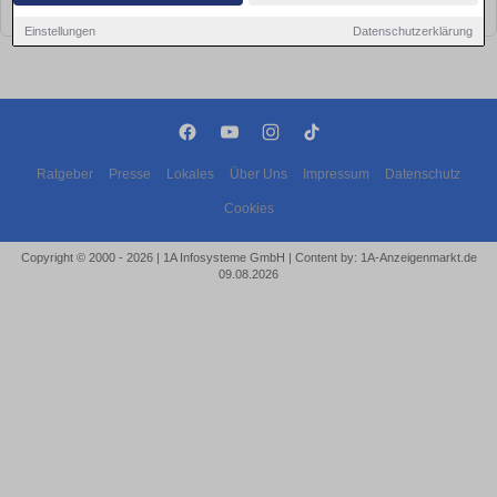
bald wieder vorbei!
Einstellungen
Datenschutzerklärung
Ratgeber
Presse
Lokales
Über Uns
Impressum
Datenschutz
Cookies
Copyright © 2000 - 2026 | 1A Infosysteme GmbH | Content by: 1A-Anzeigenmarkt.de
09.08.2026