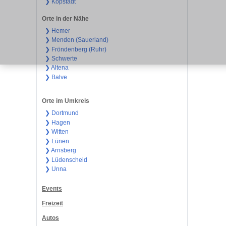
❯ Kopstadt
Orte in der Nähe
❯ Hemer
❯ Menden (Sauerland)
❯ Fröndenberg (Ruhr)
❯ Schwerte
❯ Altena
❯ Balve
Orte im Umkreis
❯ Dortmund
❯ Hagen
❯ Witten
❯ Lünen
❯ Arnsberg
❯ Lüdenscheid
❯ Unna
Events
Freizeit
Autos