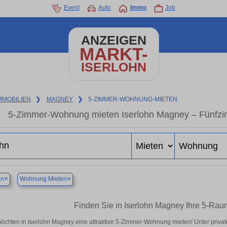
Event
Auto
Immo
Job
ANZEIGEN
MARKT-
ISERLOHN
MMOBILIEN
❯
MAGNEY
❯
5-ZIMMER-WOHNUNG-MIETEN
5-Zimmer-Wohnung mieten Iserlohn Magney – Fünfzi
×
×
hn
Wohnung Mieten
Finden Sie in Iserlohn Magney Ihre 5-Ra
möchten in Iserlohn Magney eine attraktive 5-Zimmer-Wohnung mieten! Unter pri