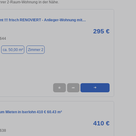
 Ihrer 2-Raum-Wohnung in der Nähe.
int !!! frisch RENOVIERT - Anlieger-Wohnung mit…
295 €
8644
ca. 50,00 m²
Zimmer 2
★
➦
➜
m Mieten in Iserlohn 410 € 60.43 m²
410 €
8638