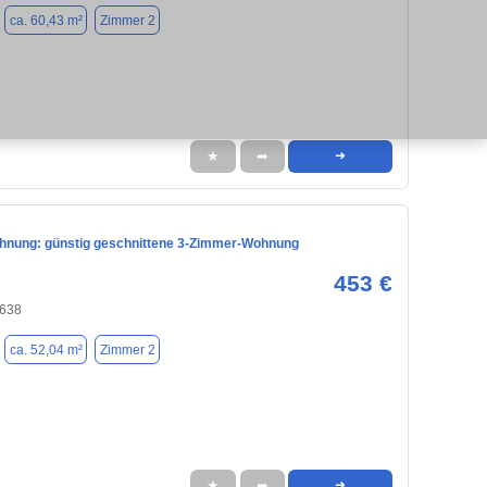
ca. 60,43 m²
Zimmer 2
★
➦
➜
nung: günstig geschnittene 3-Zimmer-Wohnung
453 €
8638
ca. 52,04 m²
Zimmer 2
★
➦
➜