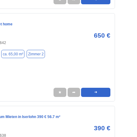
t home
650 €
8642
ca. 65,00 m²
Zimmer 2
★
➦
➜
m Mieten in Iserlohn 390 € 56.7 m²
390 €
8638