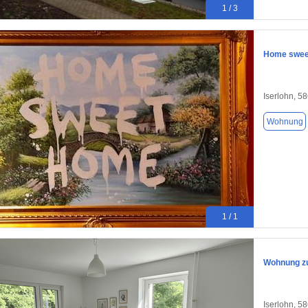
1 / 3
Home swee
Iserlohn, 5
Wohnung
1 / 1
Wohnung zu
Iserlohn, 5