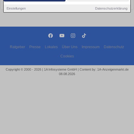
bald wieder vorbei!
Einstellungen
Datenschutzerklärung
Ratgeber
Presse
Lokales
Über Uns
Impressum
Datenschutz
Cookies
Copyright © 2000 - 2026 | 1A Infosysteme GmbH | Content by: 1A-Anzeigenmarkt.de
08.08.2026