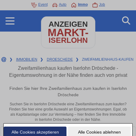
Event
Auto
Immo
Job
ANZEIGEN
MARKT-
ISERLOHN
❯
IMMOBILIEN
❯
DROESCHEDE
❯
ZWEIFAMILIENHAUS-KAUFEN
Zweifamilienhaus kaufen Iserlohn Dröschede -
Eigentumswohnung in der Nähe finden auch von privat
Finden Sie hier Ihre Zweifamilienhaus zum kaufen in Iserlohn
Dröschede
Suchen Sie in Iserlohn Dröschede eine Zweifamilienhaus zum kaufen?
Finden Sie hier eine große Auswahl an Eigentumswohnungen. Egal, ob
als Kapitalanlage oder zur Vermietung – hier finden Sie Ihre Immobilie
in Iserlohn Dröschede oder in der Nähe.
Alle Cookies akzeptieren
Alle Cookies ablehnen
Leider konnten wir derzeit keine passenden Objekte finden. Schauen Sie