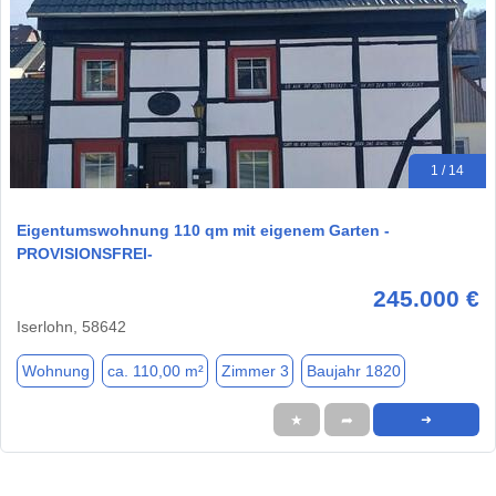
1 / 14
Eigentumswohnung 110 qm mit eigenem Garten -
PROVISIONSFREI-
245.000 €
Iserlohn, 58642
Wohnung
ca. 110,00 m²
Zimmer 3
Baujahr 1820
★
➦
➜