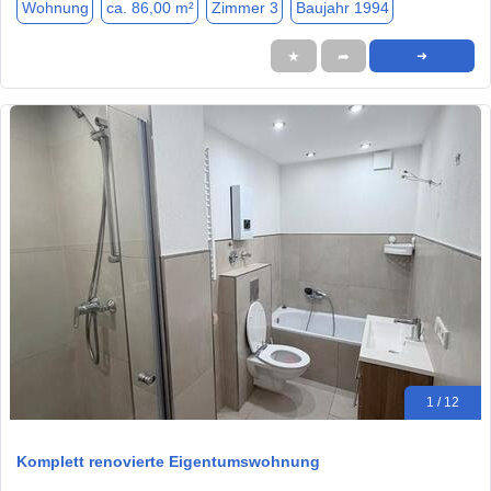
Wohnung
ca. 86,00 m²
Zimmer 3
Baujahr 1994
★
➦
➜
1 / 12
Komplett renovierte Eigentumswohnung