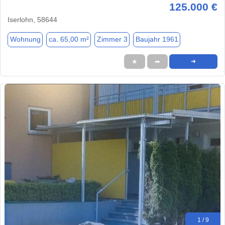
125.000 €
Iserlohn, 58644
Wohnung
ca. 65,00 m²
Zimmer 3
Baujahr 1961
★
➦
➜
1 / 9