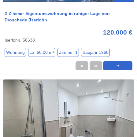
2-Zimmer-Eigentumswohnung in ruhiger Lage von
Dröschede (Iserlohn
120.000 €
Iserlohn, 58638
Wohnung
ca. 66,00 m²
Zimmer 1
Baujahr 1960
★
➦
➜