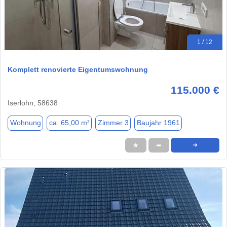
1 / 12
Komplett renovierte Eigentumswohnung
115.000 €
Iserlohn, 58638
Wohnung
ca. 65,00 m²
Zimmer 3
Baujahr 1961
★
➦
➜