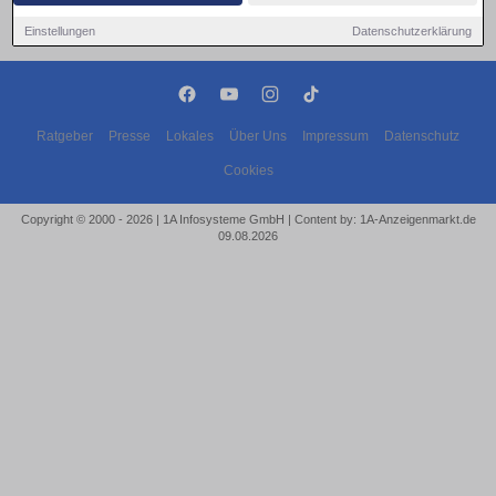
Einstellungen
Datenschutzerklärung
Ratgeber
Presse
Lokales
Über Uns
Impressum
Datenschutz
Cookies
Copyright © 2000 - 2026 | 1A Infosysteme GmbH | Content by: 1A-Anzeigenmarkt.de
09.08.2026