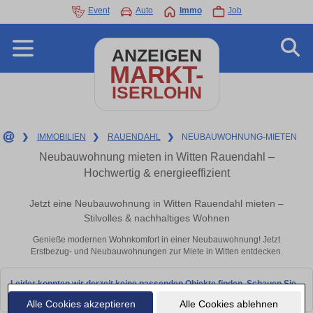
Event
Auto
Immo
Job
ANZEIGEN
MARKT-
ISERLOHN
❯
IMMOBILIEN
❯
RAUENDAHL
❯
NEUBAUWOHNUNG-MIETEN
Neubauwohnung mieten in Witten Rauendahl –
Hochwertig & energieeffizient
Jetzt eine Neubauwohnung in Witten Rauendahl mieten –
Stilvolles & nachhaltiges Wohnen
Genieße modernen Wohnkomfort in einer Neubauwohnung! Jetzt
Erstbezug- und Neubauwohnungen zur Miete in Witten entdecken.
Leider konnten wir derzeit keine passenden Objekte finden. Schauen Sie
bald wieder vorbei!
Alle Cookies akzeptieren
Alle Cookies ablehnen