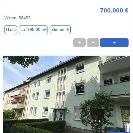
700.000 €
Witten, 58453
Haus
ca. 195,00 m²
Zimmer 6
★
➦
➜