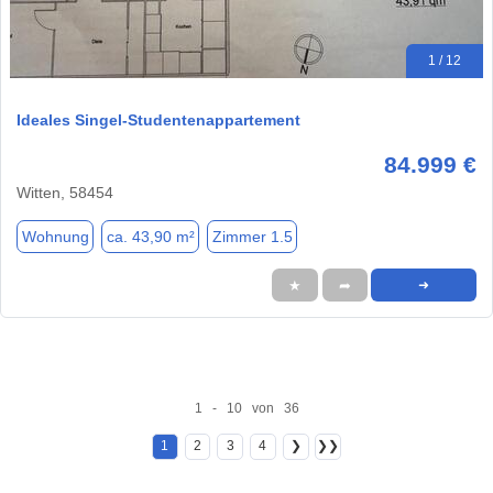
1 / 12
Ideales Singel-Studentenappartement
84.999 €
Witten, 58454
Wohnung
ca. 43,90 m²
Zimmer 1.5
★
➦
➜
1 - 10 von 36
1
2
3
4
❯
❯❯