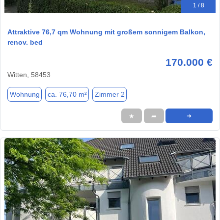
1 / 8
Attraktive 76,7 qm Wohnung mit großem sonnigem Balkon,
renov. bed
170.000 €
Witten, 58453
Wohnung
ca. 76,70 m²
Zimmer 2
★
➦
➜