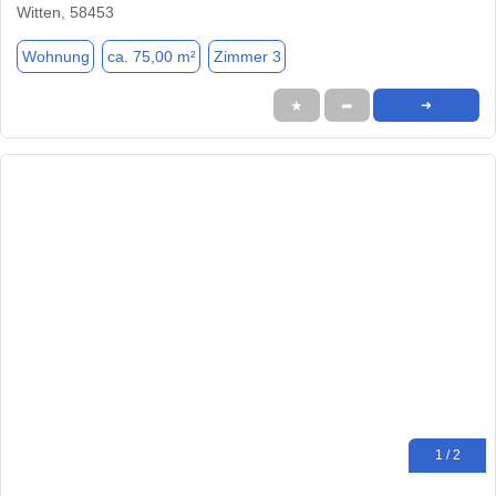
Witten, 58453
Wohnung
ca. 75,00 m²
Zimmer 3
★
➦
➜
1 / 2