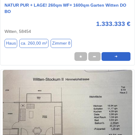
NATUR PUR + LAGE! 260qm WF+ 1600qm Garten Witten DO
BO
1.333.333 €
Witten, 58454
Haus
ca. 260,00 m²
Zimmer 8
★
➦
➜