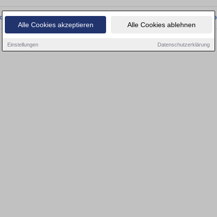
onnten wir derzeit keine passenden Objekte finden. Schauen Sie bald wieder vo
Alle Cookies akzeptieren
Alle Cookies ablehnen
Einstellungen
Datenschutzerklärung