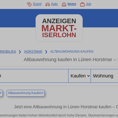
Event
Auto
Immo
Job
ANZEIGEN
MARKT-
ISERLOHN
MMOBILIEN
❯
HORSTMAR
❯
ALTBAUWOHNUNG-KAUFEN
Altbauwohnung kaufen in Lünen Horstmar – 
×
×
Altbauwohnung Kaufen
Jetzt eine Altbauwohnung in Lünen Horstmar kaufen –
uwohnungen bieten hohen Wohnkomfort durch hohe Decken, Stuckverzierungen un