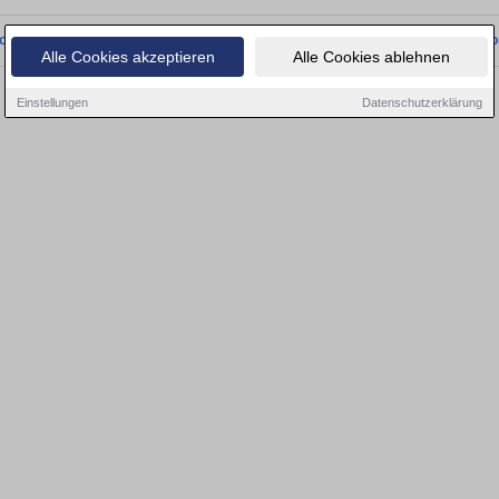
onnten wir derzeit keine passenden Objekte finden. Schauen Sie bald wieder vo
Alle Cookies akzeptieren
Alle Cookies ablehnen
Einstellungen
Datenschutzerklärung