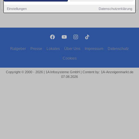
bald wieder vorbei!
Einstellungen
Datenschutzerklärung
Ratgeber
Presse
Lokales
Über Uns
Impressum
Datenschutz
Cookies
Copyright © 2000 - 2026 | 1A Infosysteme GmbH | Content by: 1A-Anzeigenmarkt.de
07.08.2026