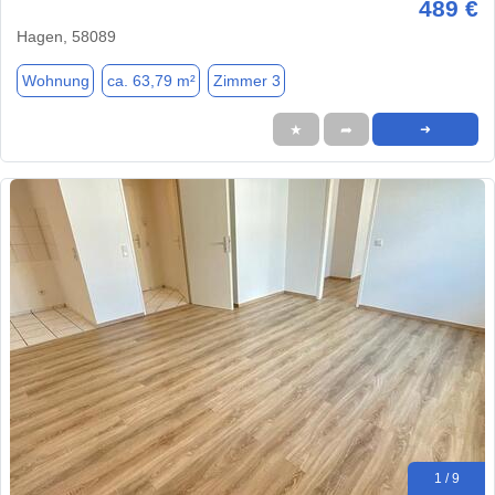
489 €
Hagen, 58089
Wohnung
ca. 63,79 m²
Zimmer 3
★
➦
➜
1 / 9