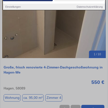
Einstellungen
Datenschutzerklärung
1 / 10
Große, frisch renovierte 4-Zimmer-Dachgeschoßwohnung in
Hagen-We
550 €
Hagen, 58089
Wohnung
ca. 95,00 m²
Zimmer 4