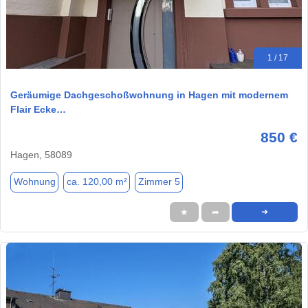
1 / 17
Geräumige Dachgeschoßwohnung in Hagen mit modernem
Flair Ecke…
850 €
Hagen, 58089
Wohnung
ca. 120,00 m²
Zimmer 5
★
➦
➜