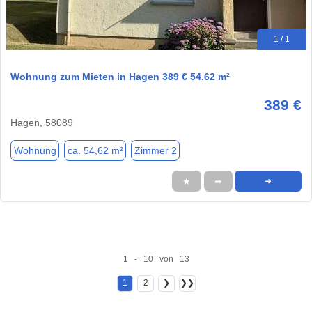
1 / 1
Wohnung zum Mieten in Hagen 389 € 54.62 m²
389 €
Hagen, 58089
Wohnung
ca. 54,62 m²
Zimmer 2
★
➦
➜
1 - 10 von 13
1
2
❯
❯❯