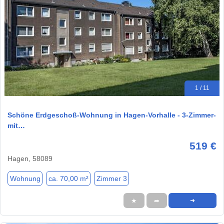
1 / 11
Schöne Erdgeschoß-Wohnung in Hagen-Vorhalle - 3-Zimmer-
mit…
519 €
Hagen, 58089
Wohnung
ca. 70,00 m²
Zimmer 3
★
➦
➜