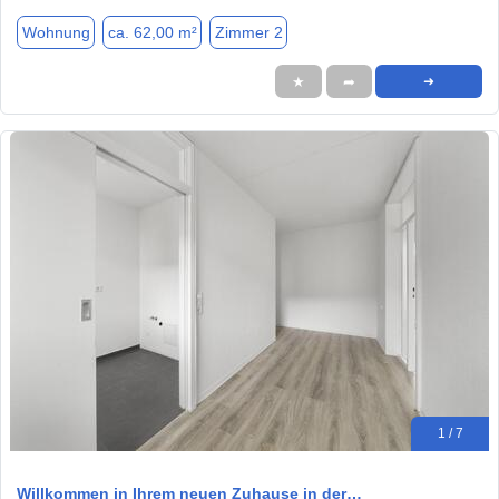
Wohnung
ca. 62,00 m²
Zimmer 2
★
➦
➜
1 / 7
Willkommen in Ihrem neuen Zuhause in der…