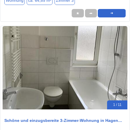
Wohnung
ca. 64,85 m²
Zimmer 3
★
➦
➜
1 / 11
Schöne und einzugsbereite 3-Zimmer-Wohnung in Hagen…