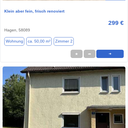
Klein aber fein, frisch renoviert
299 €
Hagen, 58089
Wohnung
ca. 50,00 m²
Zimmer 2
★
➦
➜