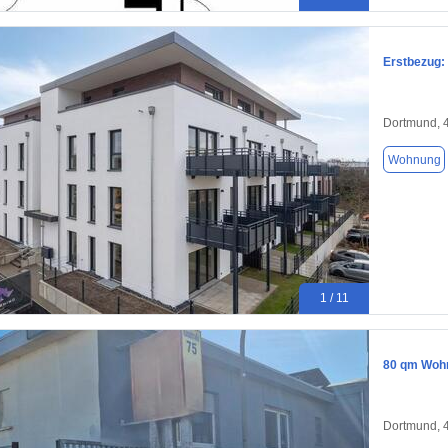
Erstbezug:
Dortmund, 
Wohnung
1 / 11
80 qm Wohn
Dortmund, 