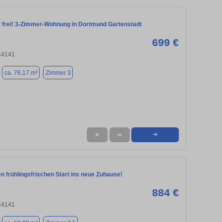
frei! 3-Zimmer-Wohnung in Dortmund Gartenstadt
699 €
44141
ca. 76,17 m²
Zimmer 3
★
➦
➜
nen frühlingsfrischen Start ins neue Zuhause!
884 €
44141