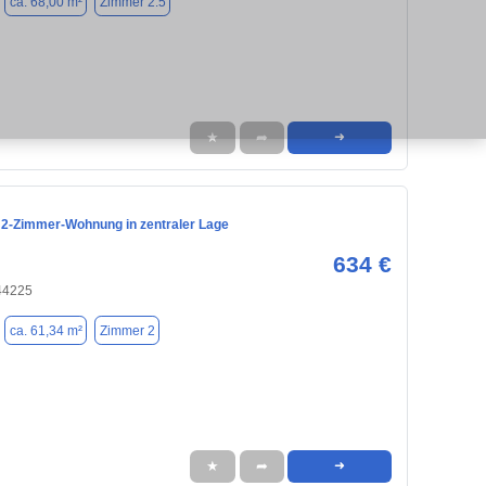
ca. 68,00 m²
Zimmer 2.5
★
➦
➜
 2-Zimmer-Wohnung in zentraler Lage
634 €
44225
ca. 61,34 m²
Zimmer 2
★
➦
➜