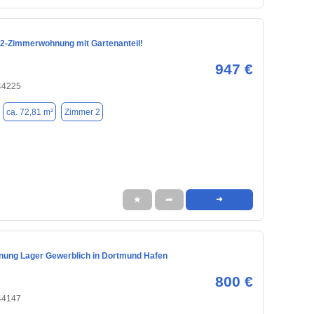
 2-Zimmerwohnung mit Gartenanteil!
947 €
44225
ca. 72,81 m²
Zimmer 2
★
➦
➜
ung Lager Gewerblich in Dortmund Hafen
800 €
44147