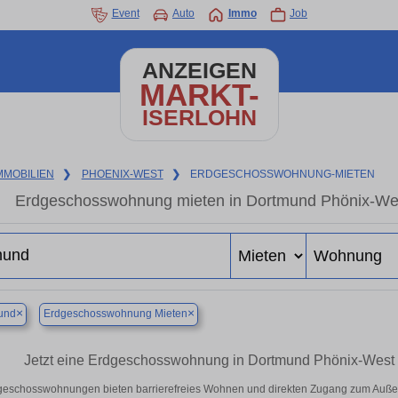
Event
Auto
Immo
Job
ANZEIGEN
MARKT-
ISERLOHN
MMOBILIEN
❯
PHOENIX-WEST
❯
ERDGESCHOSSWOHNUNG-MIETEN
Erdgeschosswohnung mieten in Dortmund Phönix-We
×
×
und
Erdgeschosswohnung Mieten
Jetzt eine Erdgeschosswohnung in Dortmund Phönix-West m
geschosswohnungen bieten barrierefreies Wohnen und direkten Zugang zum Außen