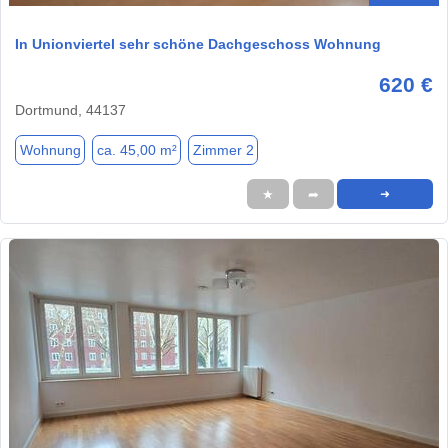
In Unionviertel sehr schöne Dachgeschoss Wohnung
620 €
Dortmund, 44137
Wohnung
ca. 45,00 m²
Zimmer 2
★
➦
➜