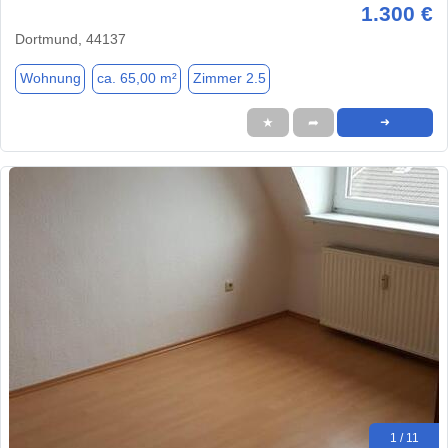
1.300 €
Dortmund, 44137
Wohnung
ca. 65,00 m²
Zimmer 2.5
★
➦
➜
1 / 11