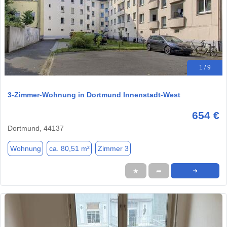
1 / 9
3-Zimmer-Wohnung in Dortmund Innenstadt-West
654 €
Dortmund, 44137
Wohnung
ca. 80,51 m²
Zimmer 3
★
➦
➜