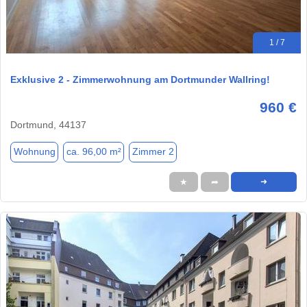
1 / 7
Exklusive 2 - Zimmerwohnung am Dortmunder Wallring!
960 €
Dortmund, 44137
Wohnung
ca. 96,00 m²
Zimmer 2
★
➦
➜