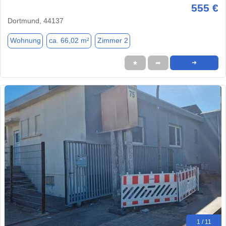
555 €
Dortmund, 44137
Wohnung
ca. 66,02 m²
Zimmer 2
★
➦
➜
1 / 11