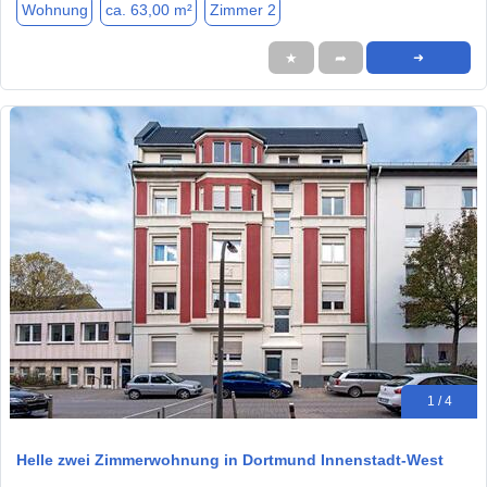
Wohnung
ca. 63,00 m²
Zimmer 2
★
➦
➜
1 / 4
Helle zwei Zimmerwohnung in Dortmund Innenstadt-West