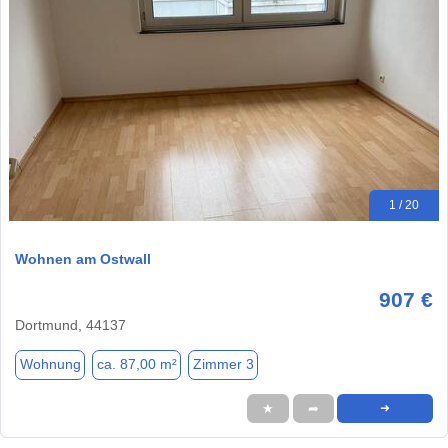
1 / 20
Wohnen am Ostwall
907 €
Dortmund, 44137
Wohnung
ca. 87,00 m²
Zimmer 3
★
➦
➜