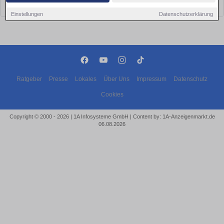
bald wieder vorbei!
Einstellungen
Datenschutzerklärung
Ratgeber
Presse
Lokales
Über Uns
Impressum
Datenschutz
Cookies
Copyright © 2000 - 2026 | 1A Infosysteme GmbH | Content by: 1A-Anzeigenmarkt.de
06.08.2026