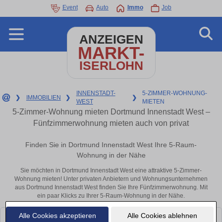
Event
Auto
Immo
Job
ANZEIGEN
MARKT-
ISERLOHN
INNENSTADT-
5-ZIMMER-WOHNUNG-
❯
IMMOBILIEN
❯
❯
WEST
MIETEN
5-Zimmer-Wohnung mieten Dortmund Innenstadt West –
Fünfzimmerwohnung mieten auch von privat
Finden Sie in Dortmund Innenstadt West Ihre 5-Raum-
Wohnung in der Nähe
Sie möchten in Dortmund Innenstadt West eine attraktive 5-Zimmer-
Wohnung mieten! Unter privaten Anbietern und Wohnungsunternehmen
aus Dortmund Innenstadt West finden Sie Ihre Fünfzimmerwohnung. Mit
ein paar Klicks zu Ihrer 5-Raum-Wohnung in der Nähe.
Alle Cookies akzeptieren
Alle Cookies ablehnen
Leider konnten wir derzeit keine passenden Objekte finden. Schauen Sie