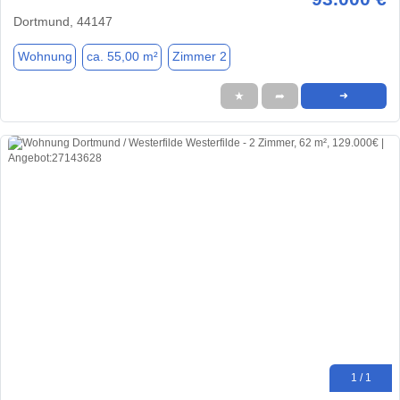
Dortmund, 44147
Wohnung
ca. 55,00 m²
Zimmer 2
★
➦
➜
1 / 1