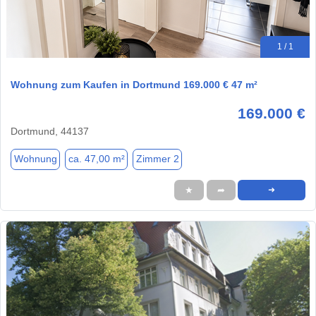
1 / 1
Wohnung zum Kaufen in Dortmund 169.000 € 47 m²
169.000 €
Dortmund, 44137
Wohnung
ca. 47,00 m²
Zimmer 2
★
➦
➜