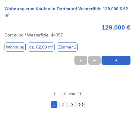
Wohnung zum Kaufen in Dortmund Westerfilde 129.000 € 62
m²
129.000 €
Dortmund / Westerfilde, 44357
Wohnung
ca. 62,00 m²
Zimmer 2
★
➦
➜
1 - 10 von 11
1
2
❯
❯❯