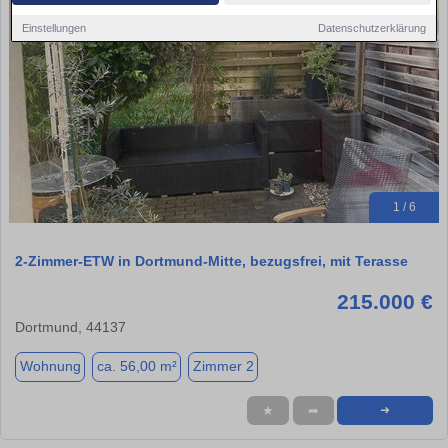
Einstellungen
Datenschutzerklärung
1 / 6
2-Zimmer-ETW in Dortmund-Mitte, bezugsfrei, mit Terasse
215.000 €
Dortmund, 44137
Wohnung
ca. 56,00 m²
Zimmer 2
★
➦
➜